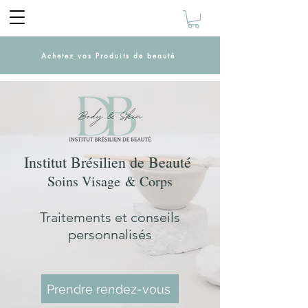
Achetez vos Produits de beauté
Institut Brésilien de Beauté
Soins Visage
& Corps
Traitements et conseils
pers
onnalisés
Prendre rendez-vous